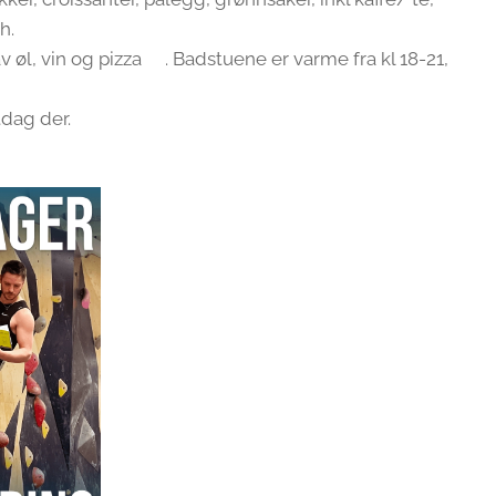
h.
 øl, vin og pizza🍕. Badstuene er varme fra kl 18-21,
tdag der.