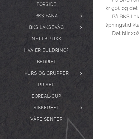
FORSIDE
kr 90), og det
BKS FANA
💥På BKS Laks
åpningstid kla
BKS LAKSEVÅG
💥Det blir 20%
NETTBUTIKK
HVA ER BULDRING?
BEDRIFT
KURS OG GRUPPER
PRISER
BOREAL-CUP
SIKKERHET
VÅRE SENTER