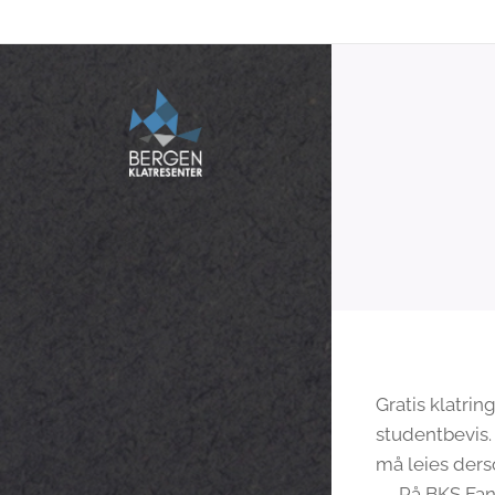
Gratis klatri
studentbevis.
må leies ders
💥På BKS Fana 