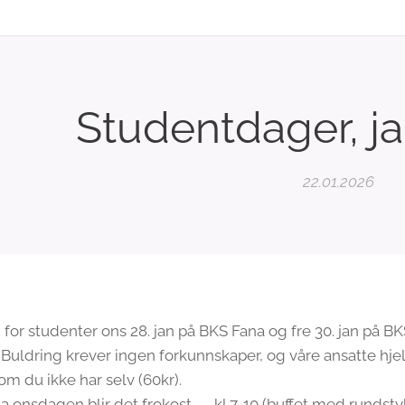
Studentdager, j
22.01.2026
ng for studenter ons 28. jan på BKS Fana og fre 30. jan på 
 Buldring krever ingen forkunnskaper, og våre ansatte hje
om du ikke har selv (60kr).
onsdagen blir det frokost 🥐kl 7-10 (buffet med rundstykke