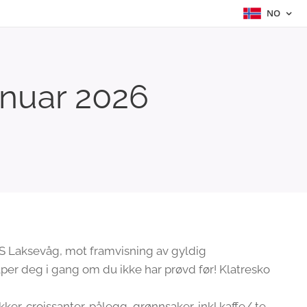
NO
anuar 2026
BKS Laksevåg, mot framvisning av gyldig
lper deg i gang om du ikke har prøvd før! Klatresko
r, croissanter, pålegg, grønnsaker, inkl kaffe/ te,