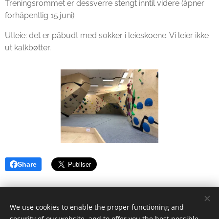
Treningsrommet er dessverre stengt inntil videre (åpner
forhåpentlig 15.juni)
Utleie: det er påbudt med sokker i leieskoene. Vi leier ikke
ut kalkbøtter.
Share
We use cookies to enable the proper functioning and
security of our website, and to offer you the best possible