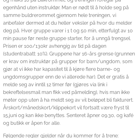
egenhånd uten instruktør. Man er nødt til å holde seg på
samme buldrerommet gjennom hele treningen, vi
anbefaler dermed at du heller veksler på hvor du melder
deg på. Hver gruppe varer i 1 t og 50 min, etterfulgt av 10
min pause før neste gruppe starter, for å unngå trengsel.
Prisen er 100/130kr avhengig av tid på dagen
(studentrabatt: 10%). Gruppene har 16-års grense (grunnen
er krav om instruktør på grupper for barn/ungdom, som
gjør at vi ikke har kapasitet til å kjøre flere barne- og
ungdomsgrupper enn de vi allerede har). Det er gratis å
melde seg av inntil 12 timer før (gjøres via link i
bekreftelsesmail man fikk ved påmelding), hvis man ikke
møter opp uten å ha meldt seg av vil beløpet bli fakturert.
Årskort/månedskort/klippekort vil fortsatt være fryst til
15.juni og kan ikke benyttes. Senteret åpner 09.30, og kafé
og butikk er åpen for alle.
Følgende regler gjelder når du kommer for å trene: