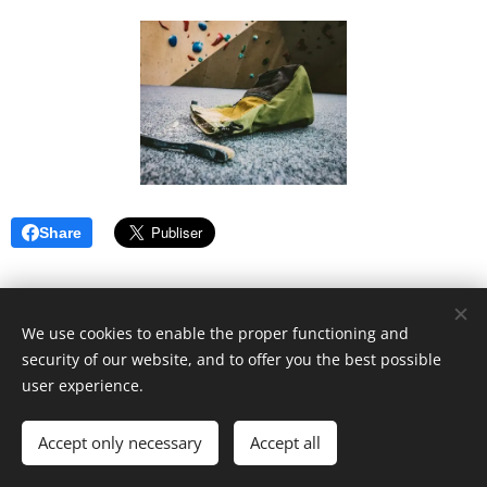
Share
We use cookies to enable the proper functioning and
security of our website, and to offer you the best possible
Informasjonskapsler
user experience.
Språk
Accept only necessary
Accept all
Norsk
English