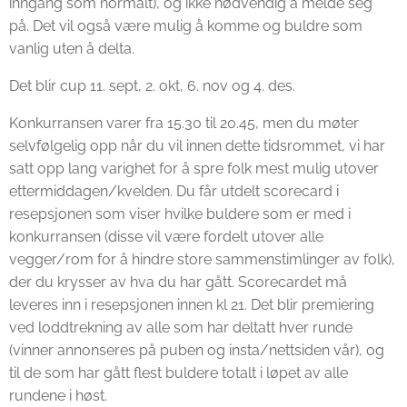
inngang som normalt), og ikke nødvendig å melde seg
på. Det vil også være mulig å komme og buldre som
vanlig uten å delta.
Det blir cup 11. sept, 2. okt, 6. nov og 4. des.
Konkurransen varer fra 15.30 til 20.45, men du møter
selvfølgelig opp når du vil innen dette tidsrommet, vi har
satt opp lang varighet for å spre folk mest mulig utover
ettermiddagen/kvelden. Du får utdelt scorecard i
resepsjonen som viser hvilke buldere som er med i
konkurransen (disse vil være fordelt utover alle
vegger/rom for å hindre store sammenstimlinger av folk),
der du krysser av hva du har gått. Scorecardet må
leveres inn i resepsjonen innen kl 21. Det blir premiering
ved loddtrekning av alle som har deltatt hver runde
(vinner annonseres på puben og insta/nettsiden vår), og
til de som har gått flest buldere totalt i løpet av alle
rundene i høst.