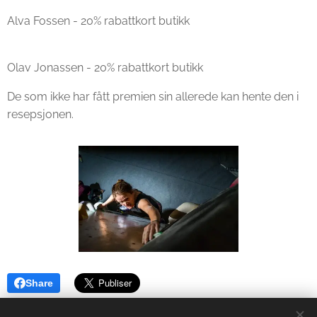
Alva Fossen - 20% rabattkort butikk
Olav Jonassen - 20% rabattkort butikk
De som ikke har fått premien sin allerede kan hente den i
resepsjonen.
Share